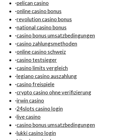
·
pelican casino
·
online casino bonus
·
revolution casino bonus
·
national casino bonus
·
casino bonus umsatzbedingungen
·
casino zahlungsmethoden
·
online casino schweiz
·
casino testsieger
·
casino limits vergleich
·
legiano casino auszahlung
·
casino freispiele
·
crypto casino ohne verifizierung
·
irwin casino
·
24slots casino login
·
live casino
·
casino bonus umsatzbedingungen
·
lukki casino login