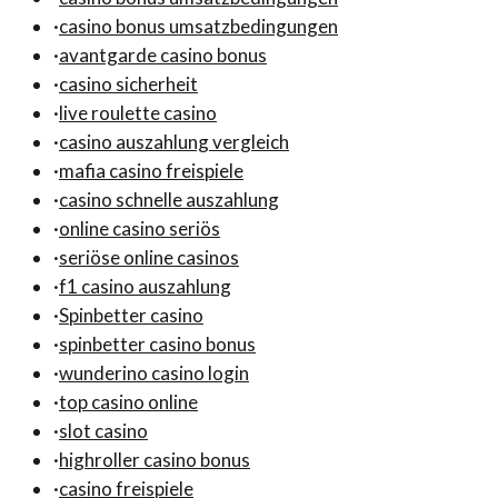
·
casino bonus umsatzbedingungen
·
avantgarde casino bonus
·
casino sicherheit
·
live roulette casino
·
casino auszahlung vergleich
·
mafia casino freispiele
·
casino schnelle auszahlung
·
online casino seriös
·
seriöse online casinos
·
f1 casino auszahlung
·
Spinbetter casino
·
spinbetter casino bonus
·
wunderino casino login
·
top casino online
·
slot casino
·
highroller casino bonus
·
casino freispiele