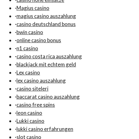
·
Magius casino
·
magius casino auszahlung
·
casino deutschland bonus
·
bwin casino
·
online casino bonus
·
n1 casino
·
casino costa rica auszahlung
·
blackjack mit echtem geld
·
Lex casino
·
lex casino auszahlung
·
casino siteleri
·
baccarat casino auszahlung
·
casino free spins
·
leon casino
·
Lukki casino
·
lukki casino erfahrungen
·
slot casino