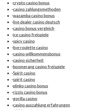
·
crypto casino bonus
·
casino zahlungsmethoden
·
wazamba casino bonus
·
live dealer casino deutsch
·
casino bonus vergleich
·
ice casino freispiele
·
spicy casino
·
live roulette casino
·
casino willkommensbonus
·
casino sicherheit
·
boomerang casino freispiele
·
Spirit casino
·
spirit casino
·
plinko casino bonus
·
rizzio casino bonus
·
gorilla casino
·
casino auszahlung erfahrungen