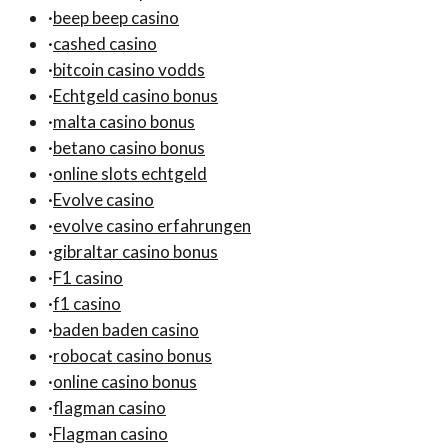
·
beep beep casino
·
cashed casino
·
bitcoin casino vodds
·
Echtgeld casino bonus
·
malta casino bonus
·
betano casino bonus
·
online slots echtgeld
·
Evolve casino
·
evolve casino erfahrungen
·
gibraltar casino bonus
·
F1 casino
·
f1 casino
·
baden baden casino
·
robocat casino bonus
·
online casino bonus
·
flagman casino
·
Flagman casino