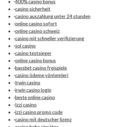
·
400% casino bonus
·
casino sicherheit
·
casino auszahlung unter 24 stunden
·
online casino sofort
·
online casino schweiz
·
casino mit schneller verifizierung
·
sol casino
·
casino testsieger
·
online casino bonus
·
bassbet casino freispiele
·
casino ödeme yöntemleri
·
Irwin casino
·
irwin casino login
·
beste online casino
·
Izzi casino
·
izzi casino promo code
·
casino mit deutscher lizenz
·
casino hohe einsätze