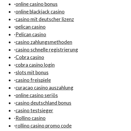
·
online casino bonus
·
online blackjack casino
·
casino mit deutscher lizenz
·
pelican casino
·
Pelican casino
·
casino zahlungsmethoden
·
casino schnelle registrierung
·
Cobra casino
·
cobra casino login
·
slots mit bonus
·
casino freispiele
·
curacao casino auszahlung
·
online casino seriös
·
casino deutschland bonus
·
casino testsieger
·
Rollino casino
·
rollino casino promo code