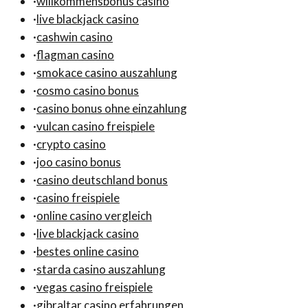
·
willkommensbonus casino
·
live blackjack casino
·
cashwin casino
·
flagman casino
·
smokace casino auszahlung
·
cosmo casino bonus
·
casino bonus ohne einzahlung
·
vulcan casino freispiele
·
crypto casino
·
joo casino bonus
·
casino deutschland bonus
·
casino freispiele
·
online casino vergleich
·
live blackjack casino
·
bestes online casino
·
starda casino auszahlung
·
vegas casino freispiele
·
gibraltar casino erfahrungen