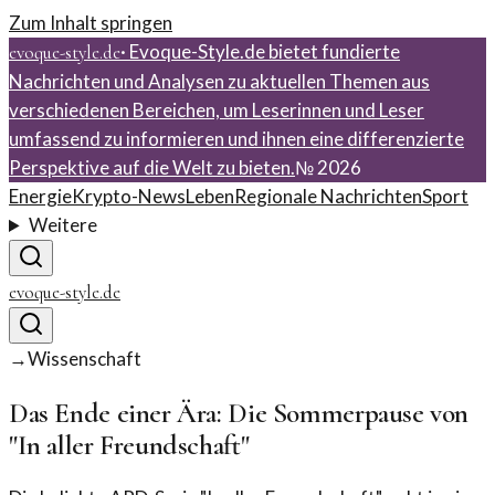
Zum Inhalt springen
·
Evoque-Style.de bietet fundierte
evoque-style.de
Nachrichten und Analysen zu aktuellen Themen aus
verschiedenen Bereichen, um Leserinnen und Leser
umfassend zu informieren und ihnen eine differenzierte
Perspektive auf die Welt zu bieten.
№
2026
Energie
Krypto-News
Leben
Regionale Nachrichten
Sport
Weitere
evoque-style.de
→
Wissenschaft
Das Ende einer Ära: Die Sommerpause von
"In aller Freundschaft"