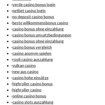
·
verde casino bonus login
·
netbet casino login
·
no deposit casino bonus
·
beste willkommensbonus casino
·
casino bonus ohne einzahlung
·
casino bonus umsatzbedingungen
·
casino bonus ohne einzahlung
·
casino bonus vergleich
·
casino anonym spielen
·
rooli casino auszahlung
·
vulkan casino
·
new aus casino
·
casino hohe einsätze
·
highroller casino bonus
·
highroller casino
·
online casino bonus
·
casino slots auszahlung