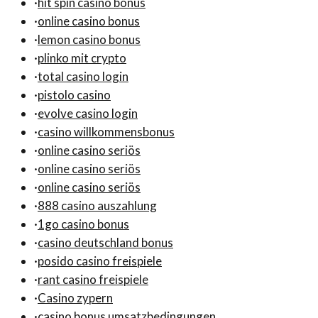
·
hit spin casino bonus
·
online casino bonus
·
lemon casino bonus
·
plinko mit crypto
·
total casino login
·
pistolo casino
·
evolve casino login
·
casino willkommensbonus
·
online casino seriös
·
online casino seriös
·
online casino seriös
·
888 casino auszahlung
·
1go casino bonus
·
casino deutschland bonus
·
posido casino freispiele
·
rant casino freispiele
·
Casino zypern
·
casino bonus umsatzbedingungen