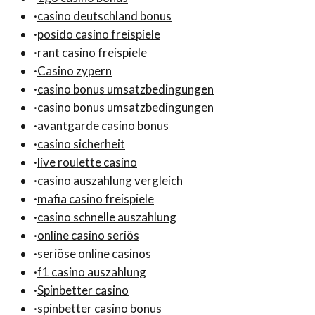
·
casino deutschland bonus
·
posido casino freispiele
·
rant casino freispiele
·
Casino zypern
·
casino bonus umsatzbedingungen
·
casino bonus umsatzbedingungen
·
avantgarde casino bonus
·
casino sicherheit
·
live roulette casino
·
casino auszahlung vergleich
·
mafia casino freispiele
·
casino schnelle auszahlung
·
online casino seriös
·
seriöse online casinos
·
f1 casino auszahlung
·
Spinbetter casino
·
spinbetter casino bonus