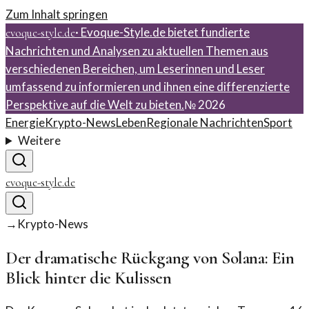
Zum Inhalt springen
·
Evoque-Style.de bietet fundierte
evoque-style.de
Nachrichten und Analysen zu aktuellen Themen aus
verschiedenen Bereichen, um Leserinnen und Leser
umfassend zu informieren und ihnen eine differenzierte
Perspektive auf die Welt zu bieten.
№
2026
Energie
Krypto-News
Leben
Regionale Nachrichten
Sport
Weitere
evoque-style.de
→
Krypto-News
Der dramatische Rückgang von Solana: Ein
Blick hinter die Kulissen