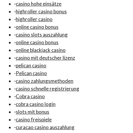
·
casino hohe einsätze
·
highroller casino bonus
·
highroller casino
·
online casino bonus
·
casino slots auszahlung
·
online casino bonus
·
online blackjack casino
·
casino mit deutscher lizenz
·
pelican casino
·
Pelican casino
·
casino zahlungsmethoden
·
casino schnelle registrierung
·
Cobra casino
·
cobra casino login
·
slots mit bonus
·
casino freispiele
·
curacao casino auszahlung