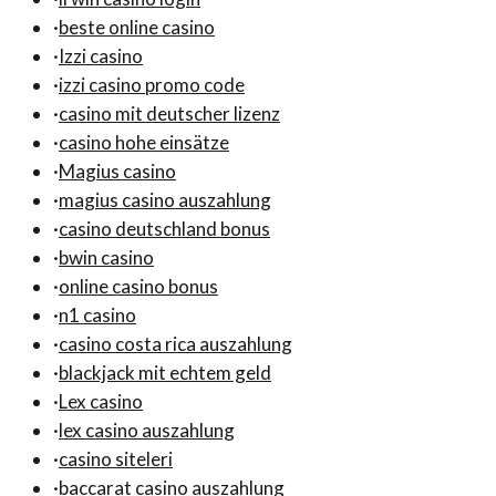
·
beste online casino
·
Izzi casino
·
izzi casino promo code
·
casino mit deutscher lizenz
·
casino hohe einsätze
·
Magius casino
·
magius casino auszahlung
·
casino deutschland bonus
·
bwin casino
·
online casino bonus
·
n1 casino
·
casino costa rica auszahlung
·
blackjack mit echtem geld
·
Lex casino
·
lex casino auszahlung
·
casino siteleri
·
baccarat casino auszahlung