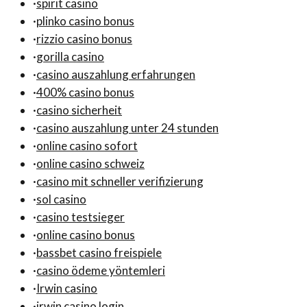
·
spirit casino
·
plinko casino bonus
·
rizzio casino bonus
·
gorilla casino
·
casino auszahlung erfahrungen
·
400% casino bonus
·
casino sicherheit
·
casino auszahlung unter 24 stunden
·
online casino sofort
·
online casino schweiz
·
casino mit schneller verifizierung
·
sol casino
·
casino testsieger
·
online casino bonus
·
bassbet casino freispiele
·
casino ödeme yöntemleri
·
Irwin casino
·
irwin casino login