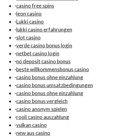
·
casino free spins
·
leon casino
·
Lukki casino
·
lukki casino erfahrungen
·
slot casino
·
verde casino bonus login
·
netbet casino login
·
no deposit casino bonus
·
beste willkommensbonus casino
·
casino bonus ohne einzahlung
·
casino bonus umsatzbedingungen
·
casino bonus ohne einzahlung
·
casino bonus vergleich
·
casino anonym spielen
·
rooli casino auszahlung
·
vulkan casino
·
new aus casino