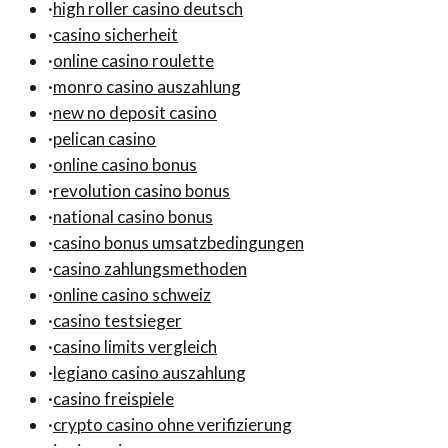
·
high roller casino deutsch
·
casino sicherheit
·
online casino roulette
·
monro casino auszahlung
·
new no deposit casino
·
pelican casino
·
online casino bonus
·
revolution casino bonus
·
national casino bonus
·
casino bonus umsatzbedingungen
·
casino zahlungsmethoden
·
online casino schweiz
·
casino testsieger
·
casino limits vergleich
·
legiano casino auszahlung
·
casino freispiele
·
crypto casino ohne verifizierung