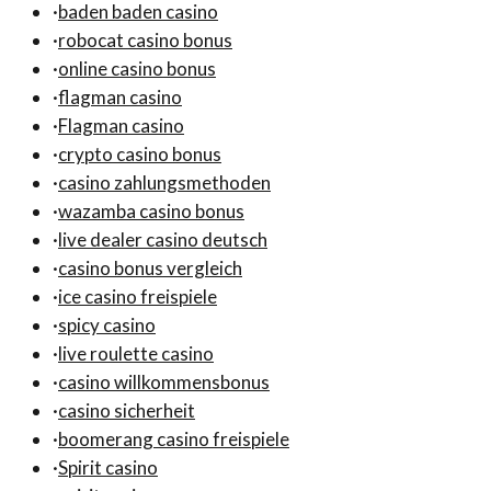
·
baden baden casino
·
robocat casino bonus
·
online casino bonus
·
flagman casino
·
Flagman casino
·
crypto casino bonus
·
casino zahlungsmethoden
·
wazamba casino bonus
·
live dealer casino deutsch
·
casino bonus vergleich
·
ice casino freispiele
·
spicy casino
·
live roulette casino
·
casino willkommensbonus
·
casino sicherheit
·
boomerang casino freispiele
·
Spirit casino