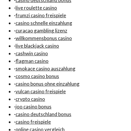
·
casino deutschland bonus
·
live roulette casino
·
frumzi casino freispiele
·
casino schnelle einzahlung
·
curacao gambling lizenz
·
willkommensbonus casino
·
live blackjack casino
·
cashwin casino
·
flagman casino
·
smokace casino auszahlung
·
cosmo casino bonus
·
casino bonus ohne einzahlung
·
vulcan casino freispiele
·
crypto casino
·
joo casino bonus
·
casino deutschland bonus
·
casino freispiele
·
online casino vergleich