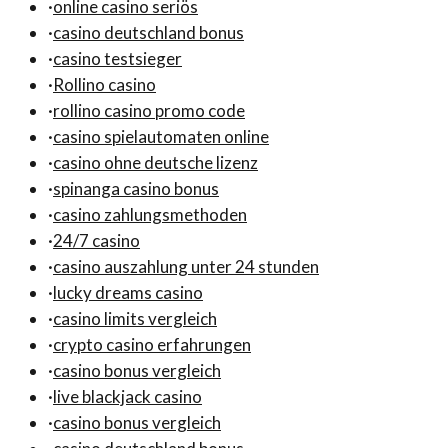
·
online casino seriös
·
casino deutschland bonus
·
casino testsieger
·
Rollino casino
·
rollino casino promo code
·
casino spielautomaten online
·
casino ohne deutsche lizenz
·
spinanga casino bonus
·
casino zahlungsmethoden
·
24/7 casino
·
casino auszahlung unter 24 stunden
·
lucky dreams casino
·
casino limits vergleich
·
crypto casino erfahrungen
·
casino bonus vergleich
·
live blackjack casino
·
casino bonus vergleich