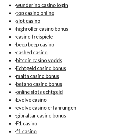
·
wunderino casino login
·
top casino online
·
slot casino
·
highroller casino bonus
·
casino freispiele
·
beep beep casino
·
cashed casino
·
bitcoin casino vodds
·
Echtgeld casino bonus
·
malta casino bonus
·
betano casino bonus
·
online slots echtgeld
·
Evolve casino
·
evolve casino erfahrungen
·
gibraltar casino bonus
·
F1 casino
·
f1 casino