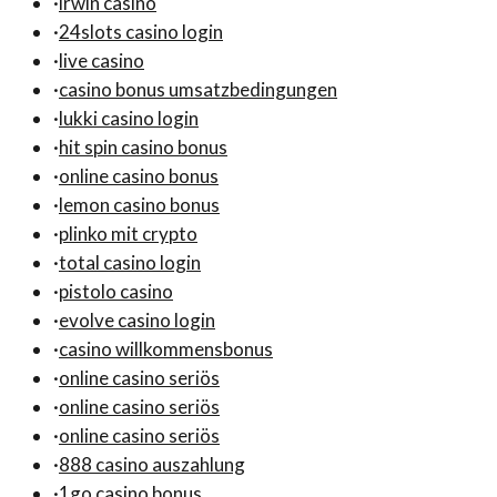
·
irwin casino
·
24slots casino login
·
live casino
·
casino bonus umsatzbedingungen
·
lukki casino login
·
hit spin casino bonus
·
online casino bonus
·
lemon casino bonus
·
plinko mit crypto
·
total casino login
·
pistolo casino
·
evolve casino login
·
casino willkommensbonus
·
online casino seriös
·
online casino seriös
·
online casino seriös
·
888 casino auszahlung
·
1go casino bonus