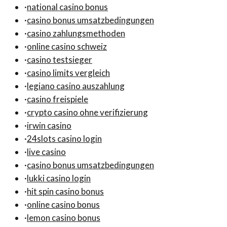
·
national casino bonus
·
casino bonus umsatzbedingungen
·
casino zahlungsmethoden
·
online casino schweiz
·
casino testsieger
·
casino limits vergleich
·
legiano casino auszahlung
·
casino freispiele
·
crypto casino ohne verifizierung
·
irwin casino
·
24slots casino login
·
live casino
·
casino bonus umsatzbedingungen
·
lukki casino login
·
hit spin casino bonus
·
online casino bonus
·
lemon casino bonus