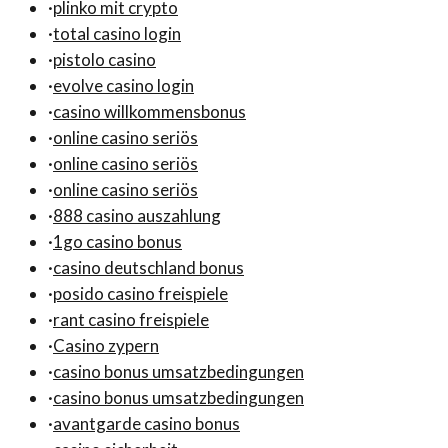
·
plinko mit crypto
·
total casino login
·
pistolo casino
·
evolve casino login
·
casino willkommensbonus
·
online casino seriös
·
online casino seriös
·
online casino seriös
·
888 casino auszahlung
·
1go casino bonus
·
casino deutschland bonus
·
posido casino freispiele
·
rant casino freispiele
·
Casino zypern
·
casino bonus umsatzbedingungen
·
casino bonus umsatzbedingungen
·
avantgarde casino bonus