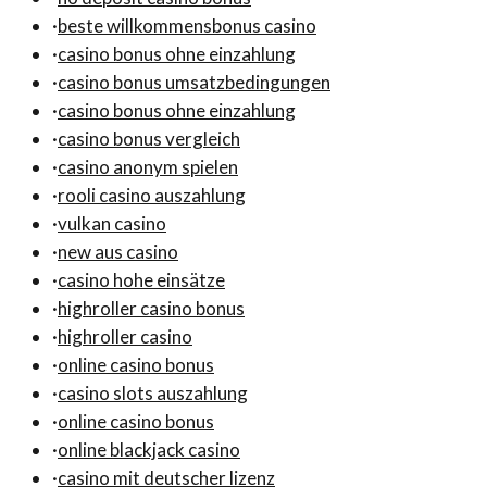
·
beste willkommensbonus casino
·
casino bonus ohne einzahlung
·
casino bonus umsatzbedingungen
·
casino bonus ohne einzahlung
·
casino bonus vergleich
·
casino anonym spielen
·
rooli casino auszahlung
·
vulkan casino
·
new aus casino
·
casino hohe einsätze
·
highroller casino bonus
·
highroller casino
·
online casino bonus
·
casino slots auszahlung
·
online casino bonus
·
online blackjack casino
·
casino mit deutscher lizenz