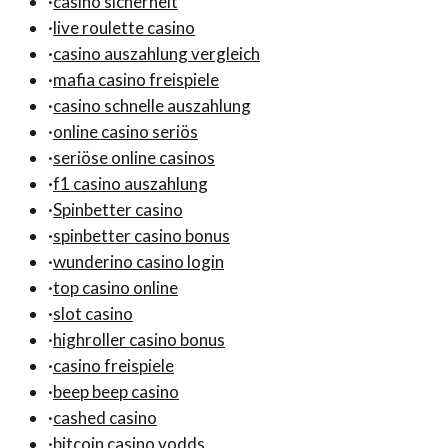
·
casino sicherheit
·
live roulette casino
·
casino auszahlung vergleich
·
mafia casino freispiele
·
casino schnelle auszahlung
·
online casino seriös
·
seriöse online casinos
·
f1 casino auszahlung
·
Spinbetter casino
·
spinbetter casino bonus
·
wunderino casino login
·
top casino online
·
slot casino
·
highroller casino bonus
·
casino freispiele
·
beep beep casino
·
cashed casino
·
bitcoin casino vodds