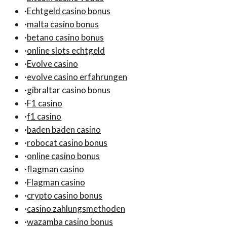
·
Echtgeld casino bonus
·
malta casino bonus
·
betano casino bonus
·
online slots echtgeld
·
Evolve casino
·
evolve casino erfahrungen
·
gibraltar casino bonus
·
F1 casino
·
f1 casino
·
baden baden casino
·
robocat casino bonus
·
online casino bonus
·
flagman casino
·
Flagman casino
·
crypto casino bonus
·
casino zahlungsmethoden
·
wazamba casino bonus