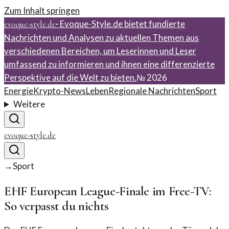
Zum Inhalt springen
·
Evoque-Style.de bietet fundierte
evoque-style.de
Nachrichten und Analysen zu aktuellen Themen aus
verschiedenen Bereichen, um Leserinnen und Leser
umfassend zu informieren und ihnen eine differenzierte
Perspektive auf die Welt zu bieten.
№
2026
Energie
Krypto-News
Leben
Regionale Nachrichten
Sport
Weitere
evoque-style.de
→
Sport
EHF European League-Finale im Free-TV:
So verpasst du nichts