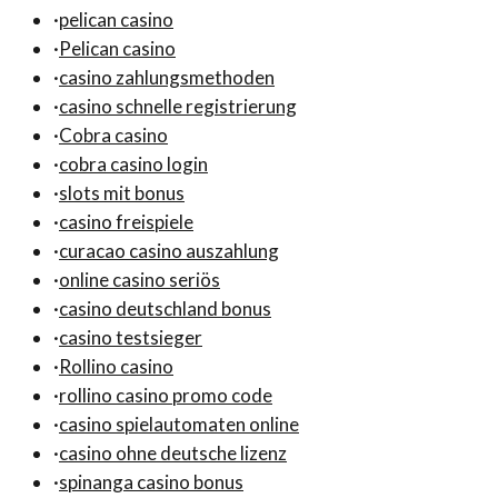
·
pelican casino
·
Pelican casino
·
casino zahlungsmethoden
·
casino schnelle registrierung
·
Cobra casino
·
cobra casino login
·
slots mit bonus
·
casino freispiele
·
curacao casino auszahlung
·
online casino seriös
·
casino deutschland bonus
·
casino testsieger
·
Rollino casino
·
rollino casino promo code
·
casino spielautomaten online
·
casino ohne deutsche lizenz
·
spinanga casino bonus