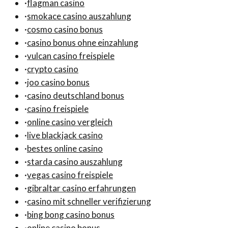
·
flagman casino
·
smokace casino auszahlung
·
cosmo casino bonus
·
casino bonus ohne einzahlung
·
vulcan casino freispiele
·
crypto casino
·
joo casino bonus
·
casino deutschland bonus
·
casino freispiele
·
online casino vergleich
·
live blackjack casino
·
bestes online casino
·
starda casino auszahlung
·
vegas casino freispiele
·
gibraltar casino erfahrungen
·
casino mit schneller verifizierung
·
bing bong casino bonus
·
online casino bonus