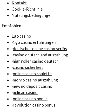
Kontakt
Cookie-Richtlinie
Nutzungsbedingungen
Empfohlen
1go casino
·
1go casino erfahrungen
·
deutsches online casino seriös
·
casino deutschland auszahlung
·
high roller casino deutsch
·
casino sicherheit
·
online casino roulette
·
monro casino auszahlung
·
new no deposit casino
·
pelican casino
·
online casino bonus
·
revolution casino bonus