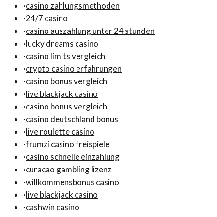
·
casino zahlungsmethoden
·
24/7 casino
·
casino auszahlung unter 24 stunden
·
lucky dreams casino
·
casino limits vergleich
·
crypto casino erfahrungen
·
casino bonus vergleich
·
live blackjack casino
·
casino bonus vergleich
·
casino deutschland bonus
·
live roulette casino
·
frumzi casino freispiele
·
casino schnelle einzahlung
·
curacao gambling lizenz
·
willkommensbonus casino
·
live blackjack casino
·
cashwin casino