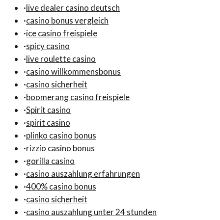
·
live dealer casino deutsch
·
casino bonus vergleich
·
ice casino freispiele
·
spicy casino
·
live roulette casino
·
casino willkommensbonus
·
casino sicherheit
·
boomerang casino freispiele
·
Spirit casino
·
spirit casino
·
plinko casino bonus
·
rizzio casino bonus
·
gorilla casino
·
casino auszahlung erfahrungen
·
400% casino bonus
·
casino sicherheit
·
casino auszahlung unter 24 stunden