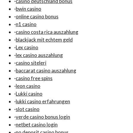
·
casino deutschland bonus
·
bwin casino
·
online casino bonus
·
n1 casino
·
casino costa rica auszahlung
·
blackjack mit echtem geld
·
Lex casino
·
lex casino auszahlung
·
casino siteleri
·
baccarat casino auszahlung
·
casino free spins
·
leon casino
·
Lukki casino
·
lukki casino erfahrungen
·
slot casino
·
verde casino bonus login
·
netbet casino login
·
no deposit casino bonus