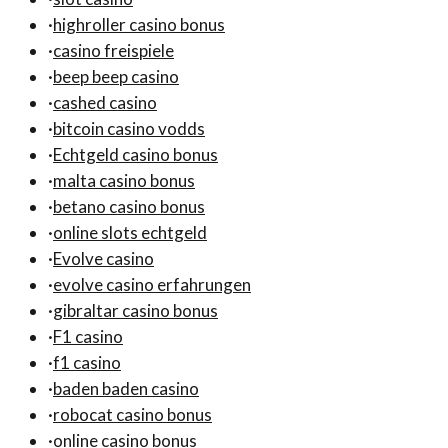
·
highroller casino bonus
·
casino freispiele
·
beep beep casino
·
cashed casino
·
bitcoin casino vodds
·
Echtgeld casino bonus
·
malta casino bonus
·
betano casino bonus
·
online slots echtgeld
·
Evolve casino
·
evolve casino erfahrungen
·
gibraltar casino bonus
·
F1 casino
·
f1 casino
·
baden baden casino
·
robocat casino bonus
·
online casino bonus