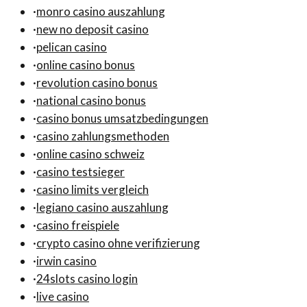
·
monro casino auszahlung
·
new no deposit casino
·
pelican casino
·
online casino bonus
·
revolution casino bonus
·
national casino bonus
·
casino bonus umsatzbedingungen
·
casino zahlungsmethoden
·
online casino schweiz
·
casino testsieger
·
casino limits vergleich
·
legiano casino auszahlung
·
casino freispiele
·
crypto casino ohne verifizierung
·
irwin casino
·
24slots casino login
·
live casino