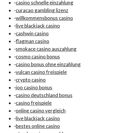
·
casino schnelle einzahlung
·
curacao gambling lizenz
·
willkommensbonus casino
·
live blackjack casino
·
cashwin casino
·
flagman casino
·
smokace casino auszahlung
·
cosmo casino bonus
·
casino bonus ohne einzahlung
·
vulcan casino freispiele
·
crypto casino
·
joo casino bonus
·
casino deutschland bonus
·
casino freispiele
·
online casino vergleich
·
live blackjack casino
·
bestes online casino