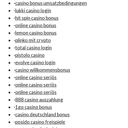
·
casino bonus umsatzbedingungen
·
lukki casino login
·
hit spin casino bonus
·
online casino bonus
·
lemon casino bonus
·
plinko mit crypto
·
total casino login
·
pistolo casino
·
evolve casino login
·
casino willkommensbonus
·
online casino seriös
·
online casino seriös
·
online casino seriös
·
888 casino auszahlung
·
1go casino bonus
·
casino deutschland bonus
·
posido casino freispiele