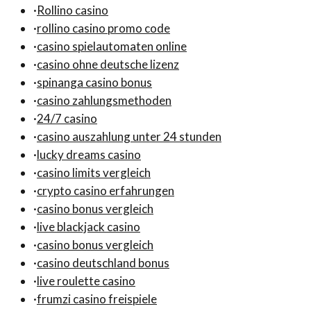
·
Rollino casino
·
rollino casino promo code
·
casino spielautomaten online
·
casino ohne deutsche lizenz
·
spinanga casino bonus
·
casino zahlungsmethoden
·
24/7 casino
·
casino auszahlung unter 24 stunden
·
lucky dreams casino
·
casino limits vergleich
·
crypto casino erfahrungen
·
casino bonus vergleich
·
live blackjack casino
·
casino bonus vergleich
·
casino deutschland bonus
·
live roulette casino
·
frumzi casino freispiele