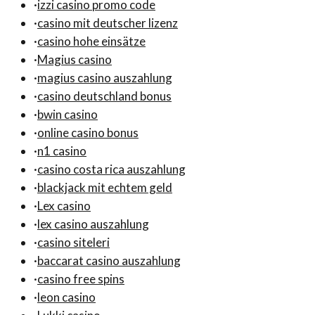
·
izzi casino promo code
·
casino mit deutscher lizenz
·
casino hohe einsätze
·
Magius casino
·
magius casino auszahlung
·
casino deutschland bonus
·
bwin casino
·
online casino bonus
·
n1 casino
·
casino costa rica auszahlung
·
blackjack mit echtem geld
·
Lex casino
·
lex casino auszahlung
·
casino siteleri
·
baccarat casino auszahlung
·
casino free spins
·
leon casino