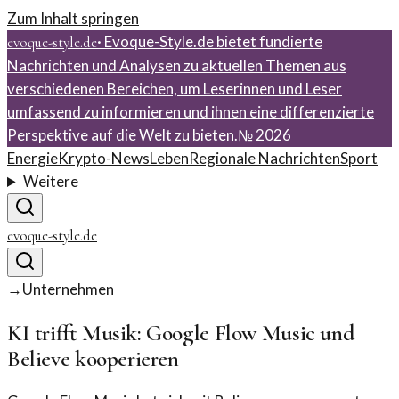
Zum Inhalt springen
·
Evoque-Style.de bietet fundierte
evoque-style.de
Nachrichten und Analysen zu aktuellen Themen aus
verschiedenen Bereichen, um Leserinnen und Leser
umfassend zu informieren und ihnen eine differenzierte
Perspektive auf die Welt zu bieten.
№
2026
Energie
Krypto-News
Leben
Regionale Nachrichten
Sport
Weitere
evoque-style.de
→
Unternehmen
KI trifft Musik: Google Flow Music und
Believe kooperieren