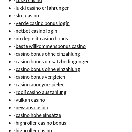
·
Lukki casino
·
lukki casino erfahrungen
·
slot casino
·
verde casino bonus login
·
netbet casino login
·
no deposit casino bonus
·
beste willkommensbonus casino
·
casino bonus ohne einzahlung
·
casino bonus umsatzbedingungen
·
casino bonus ohne einzahlung
·
casino bonus vergleich
·
casino anonym spielen
·
rooli casino auszahlung
·
vulkan casino
·
new aus casino
·
casino hohe einsätze
·
highroller casino bonus
·
highroller casino