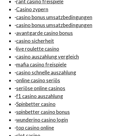
·
rant casino freispiele
·
Casino zypern
·
casino bonus umsatzbedingungen
·
casino bonus umsatzbedingungen
·
avantgarde casino bonus
·
casino sicherheit
·
live roulette casino
·
casino auszahlung vergleich
·
mafia casino freispiele
·
casino schnelle auszahlung
·
online casino seriös
·
seriöse online casinos
·
f1 casino auszahlung
·
Spinbetter casino
·
spinbetter casino bonus
·
wunderino casino login
·
top casino online
·
slot casino