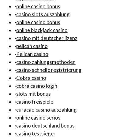
·
online casino bonus
·
casino slots auszahlung
·
online casino bonus
·
online blackjack casino
·
casino mit deutscher lizenz
·
pelican casino
·
Pelican casino
·
casino zahlungsmethoden
·
casino schnelle registrierung
·
Cobra casino
·
cobra casino login
·
slots mit bonus
·
casino freispiele
·
curacao casino auszahlung
·
online casino seriös
·
casino deutschland bonus
·
casino testsieger