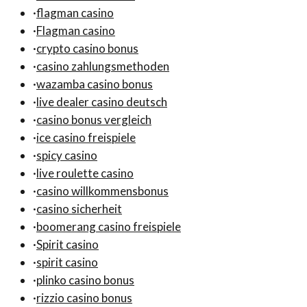
·
flagman casino
·
Flagman casino
·
crypto casino bonus
·
casino zahlungsmethoden
·
wazamba casino bonus
·
live dealer casino deutsch
·
casino bonus vergleich
·
ice casino freispiele
·
spicy casino
·
live roulette casino
·
casino willkommensbonus
·
casino sicherheit
·
boomerang casino freispiele
·
Spirit casino
·
spirit casino
·
plinko casino bonus
·
rizzio casino bonus