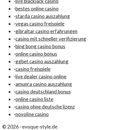
·
live blackjack casino
·
bestes online casino
·
starda casino auszahlung
·
vegas casino freispiele
·
gibraltar casino erfahrungen
·
casino mit schneller verifizierung
·
bing bong casino bonus
·
online casino bonus
·
ggbet casino auszahlung
·
casino freispiele
·
live dealer casino online
·
amunra casino auszahlung
·
casino deutschland bonus
·
online casino liste
·
casino ohne deutsche lizenz
·
novoline casino
©
2026
·
evoque-style.de