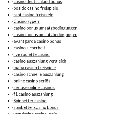
·
casino deutschland bonus
·
posido casino freispiele
·
rant casino freispiele
·
Casino zypern
·
casino bonus umsatzbedingungen
·
casino bonus umsatzbedingungen
·
avantgarde casino bonus
·
casino sicherheit
·
live roulette casino
·
casino auszahlung vergleich
·
mafia casino freispiele
·
casino schnelle auszahlung
·
online casino seriös
·
seriöse online casinos
·
f1 casino auszahlung
·
Spinbetter casino
·
spinbetter casino bonus
·
wunderino casino login