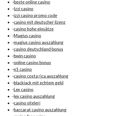
·
beste online casino
·
Izzi casino
·
izzi casino promo code
·
casino mit deutscher lizenz
·
casino hohe einsätze
·
Magius casino
·
magius casino auszahlung
·
casino deutschland bonus
·
bwin casino
·
online casino bonus
·
n1 casino
·
casino costa rica auszahlung
·
blackjack mit echtem geld
·
Lex casino
·
lex casino auszahlung
·
casino siteleri
·
baccarat casino auszahlung