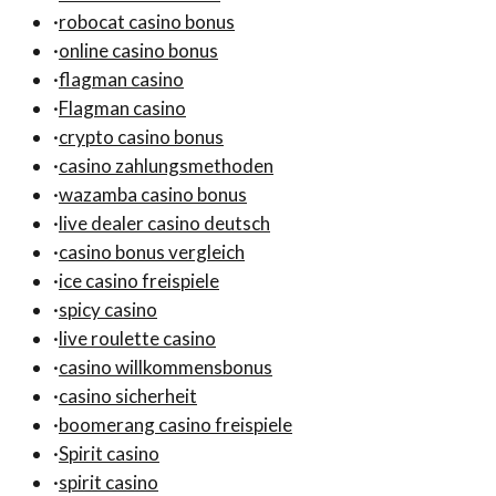
·
robocat casino bonus
·
online casino bonus
·
flagman casino
·
Flagman casino
·
crypto casino bonus
·
casino zahlungsmethoden
·
wazamba casino bonus
·
live dealer casino deutsch
·
casino bonus vergleich
·
ice casino freispiele
·
spicy casino
·
live roulette casino
·
casino willkommensbonus
·
casino sicherheit
·
boomerang casino freispiele
·
Spirit casino
·
spirit casino