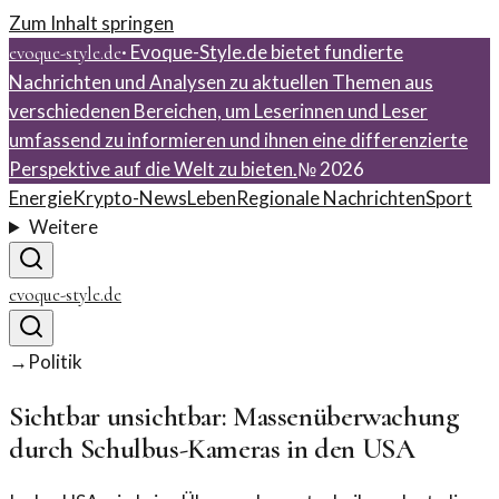
Zum Inhalt springen
·
Evoque-Style.de bietet fundierte
evoque-style.de
Nachrichten und Analysen zu aktuellen Themen aus
verschiedenen Bereichen, um Leserinnen und Leser
umfassend zu informieren und ihnen eine differenzierte
Perspektive auf die Welt zu bieten.
№
2026
Energie
Krypto-News
Leben
Regionale Nachrichten
Sport
Weitere
evoque-style.de
→
Politik
Sichtbar unsichtbar: Massenüberwachung
durch Schulbus-Kameras in den USA