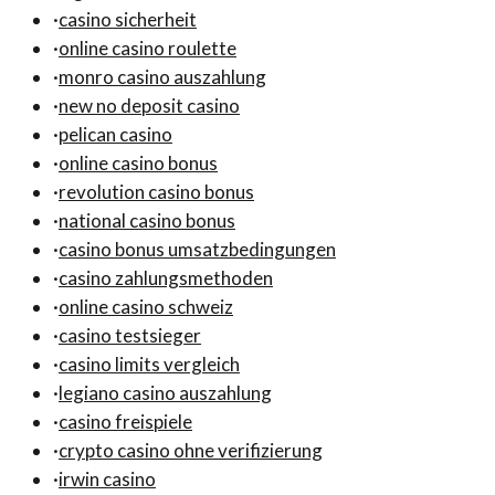
·
casino sicherheit
·
online casino roulette
·
monro casino auszahlung
·
new no deposit casino
·
pelican casino
·
online casino bonus
·
revolution casino bonus
·
national casino bonus
·
casino bonus umsatzbedingungen
·
casino zahlungsmethoden
·
online casino schweiz
·
casino testsieger
·
casino limits vergleich
·
legiano casino auszahlung
·
casino freispiele
·
crypto casino ohne verifizierung
·
irwin casino