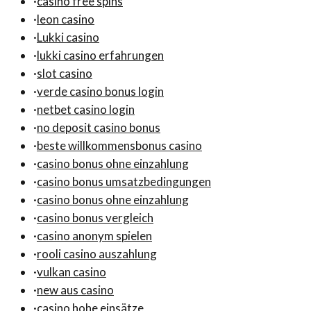
·
casino free spins
·
leon casino
·
Lukki casino
·
lukki casino erfahrungen
·
slot casino
·
verde casino bonus login
·
netbet casino login
·
no deposit casino bonus
·
beste willkommensbonus casino
·
casino bonus ohne einzahlung
·
casino bonus umsatzbedingungen
·
casino bonus ohne einzahlung
·
casino bonus vergleich
·
casino anonym spielen
·
rooli casino auszahlung
·
vulkan casino
·
new aus casino
·
casino hohe einsätze