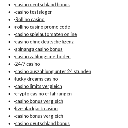
·
casino deutschland bonus
·
casino testsieger
·
Rollino casino
·
rollino casino promo code
·
casino spielautomaten online
·
casino ohne deutsche lizenz
·
spinanga casino bonus
·
casino zahlungsmethoden
·
24/7 casino
·
casino auszahlung unter 24 stunden
·
lucky dreams casino
·
casino limits vergleich
·
crypto casino erfahrungen
·
casino bonus vergleich
·
live blackjack casino
·
casino bonus vergleich
·
casino deutschland bonus