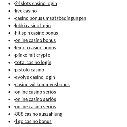
·
24slots casino login
·
live casino
·
casino bonus umsatzbedingungen
·
lukki casino login
·
hit spin casino bonus
·
online casino bonus
·
lemon casino bonus
·
plinko mit crypto
·
total casino login
·
pistolo casino
·
evolve casino login
·
casino willkommensbonus
·
online casino seriös
·
online casino seriös
·
online casino seriös
·
888 casino auszahlung
·
1go casino bonus