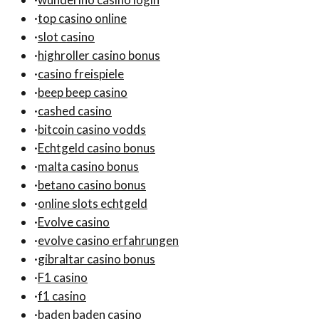
·
top casino online
·
slot casino
·
highroller casino bonus
·
casino freispiele
·
beep beep casino
·
cashed casino
·
bitcoin casino vodds
·
Echtgeld casino bonus
·
malta casino bonus
·
betano casino bonus
·
online slots echtgeld
·
Evolve casino
·
evolve casino erfahrungen
·
gibraltar casino bonus
·
F1 casino
·
f1 casino
·
baden baden casino