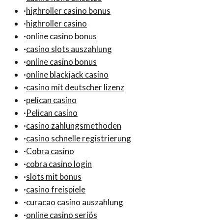
·
highroller casino bonus
·
highroller casino
·
online casino bonus
·
casino slots auszahlung
·
online casino bonus
·
online blackjack casino
·
casino mit deutscher lizenz
·
pelican casino
·
Pelican casino
·
casino zahlungsmethoden
·
casino schnelle registrierung
·
Cobra casino
·
cobra casino login
·
slots mit bonus
·
casino freispiele
·
curacao casino auszahlung
·
online casino seriös