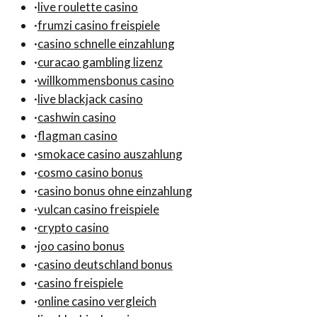
·
live roulette casino
·
frumzi casino freispiele
·
casino schnelle einzahlung
·
curacao gambling lizenz
·
willkommensbonus casino
·
live blackjack casino
·
cashwin casino
·
flagman casino
·
smokace casino auszahlung
·
cosmo casino bonus
·
casino bonus ohne einzahlung
·
vulcan casino freispiele
·
crypto casino
·
joo casino bonus
·
casino deutschland bonus
·
casino freispiele
·
online casino vergleich