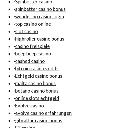
·
Spinbetter casino
·
spinbetter casino bonus
·
wunderino casino login
·
top casino online
·
slot casino
·
highroller casino bonus
·
casino freispiele
·
beep beep casino
·
cashed casino
·
bitcoin casino vodds
·
Echtgeld casino bonus
·
malta casino bonus
·
betano casino bonus
·
online slots echtgeld
·
Evolve casino
·
evolve casino erfahrungen
·
gibraltar casino bonus
·
F1 casino