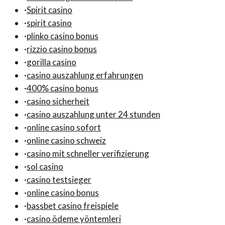
·
Spirit casino
·
spirit casino
·
plinko casino bonus
·
rizzio casino bonus
·
gorilla casino
·
casino auszahlung erfahrungen
·
400% casino bonus
·
casino sicherheit
·
casino auszahlung unter 24 stunden
·
online casino sofort
·
online casino schweiz
·
casino mit schneller verifizierung
·
sol casino
·
casino testsieger
·
online casino bonus
·
bassbet casino freispiele
·
casino ödeme yöntemleri