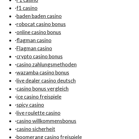
·
f1 casino
·
baden baden casino
·
robocat casino bonus
·
online casino bonus
·
flagman casino
·
Flagman casino
·
crypto casino bonus
·
casino zahlungsmethoden
·
wazamba casino bonus
·
live dealer casino deutsch
·
casino bonus vergleich
·
ice casino freispiele
·
spicy casino
·
live roulette casino
·
casino willkommensbonus
·
casino sicherheit
·
boomerang casino freispiele