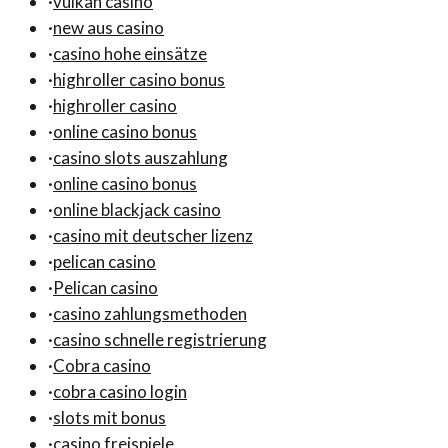
·
vulkan casino
·
new aus casino
·
casino hohe einsätze
·
highroller casino bonus
·
highroller casino
·
online casino bonus
·
casino slots auszahlung
·
online casino bonus
·
online blackjack casino
·
casino mit deutscher lizenz
·
pelican casino
·
Pelican casino
·
casino zahlungsmethoden
·
casino schnelle registrierung
·
Cobra casino
·
cobra casino login
·
slots mit bonus
·
casino freispiele