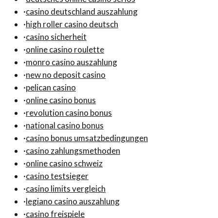
·
casino deutschland auszahlung
·
high roller casino deutsch
·
casino sicherheit
·
online casino roulette
·
monro casino auszahlung
·
new no deposit casino
·
pelican casino
·
online casino bonus
·
revolution casino bonus
·
national casino bonus
·
casino bonus umsatzbedingungen
·
casino zahlungsmethoden
·
online casino schweiz
·
casino testsieger
·
casino limits vergleich
·
legiano casino auszahlung
·
casino freispiele