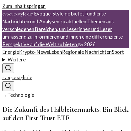
Zum Inhalt springen
·
Evoque-Style.de bietet fundierte
evoque-style.de
Nachrichten und Analysen zu aktuellen Themen aus
verschiedenen Bereichen, um Leserinnen und Leser
umfassend zu informieren und ihnen eine differenzierte
Perspektive auf die Welt zu bieten.
№
2026
Energie
Krypto-News
Leben
Regionale Nachrichten
Sport
Weitere
evoque-style.de
→
Technologie
Die Zukunft des Halbleitermarkts: Ein Blick
auf den First Trust ETF