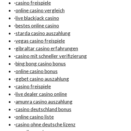
·
casino freispiele
·
online casino vergleich
·
live blackjack casino
·
bestes online casino
·
starda casino auszahlung
·
vegas casino freispiele
·
gibraltar casino erfahrungen
·
casino mit schneller verifizierung
·
bing bong casino bonus
·
online casino bonus
·
ggbet casino auszahlung
·
casino freispiele
·
live dealer casino online
·
amunra casino auszahlung
·
casino deutschland bonus
·
online casino liste
·
casino ohne deutsche lizenz