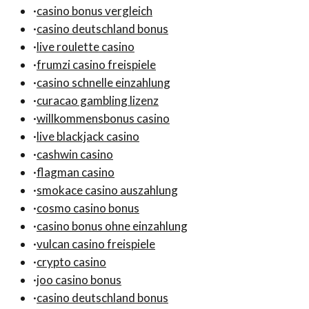
·
casino bonus vergleich
·
casino deutschland bonus
·
live roulette casino
·
frumzi casino freispiele
·
casino schnelle einzahlung
·
curacao gambling lizenz
·
willkommensbonus casino
·
live blackjack casino
·
cashwin casino
·
flagman casino
·
smokace casino auszahlung
·
cosmo casino bonus
·
casino bonus ohne einzahlung
·
vulcan casino freispiele
·
crypto casino
·
joo casino bonus
·
casino deutschland bonus