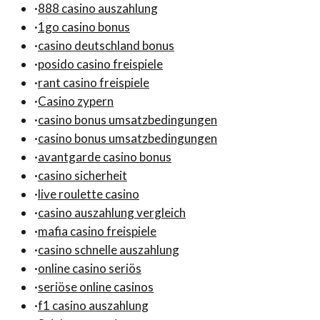
·
888 casino auszahlung
·
1go casino bonus
·
casino deutschland bonus
·
posido casino freispiele
·
rant casino freispiele
·
Casino zypern
·
casino bonus umsatzbedingungen
·
casino bonus umsatzbedingungen
·
avantgarde casino bonus
·
casino sicherheit
·
live roulette casino
·
casino auszahlung vergleich
·
mafia casino freispiele
·
casino schnelle auszahlung
·
online casino seriös
·
seriöse online casinos
·
f1 casino auszahlung