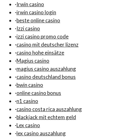
·
Irwin casino
·
irwin casino login
·
beste online casino
·
Izzi casino
·
izzi casino promo code
·
casino mit deutscher lizenz
·
casino hohe einsätze
·
Magius casino
·
magius casino auszahlung
·
casino deutschland bonus
·
bwin casino
·
online casino bonus
·
n1 casino
·
casino costa rica auszahlung
·
blackjack mit echtem geld
·
Lex casino
·
lex casino auszahlung