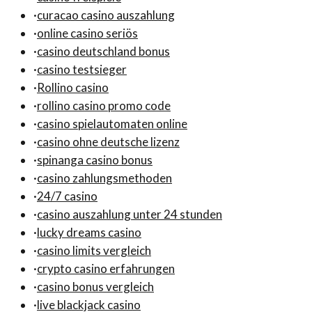
·
curacao casino auszahlung
·
online casino seriös
·
casino deutschland bonus
·
casino testsieger
·
Rollino casino
·
rollino casino promo code
·
casino spielautomaten online
·
casino ohne deutsche lizenz
·
spinanga casino bonus
·
casino zahlungsmethoden
·
24/7 casino
·
casino auszahlung unter 24 stunden
·
lucky dreams casino
·
casino limits vergleich
·
crypto casino erfahrungen
·
casino bonus vergleich
·
live blackjack casino